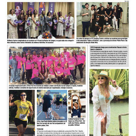
-
Desenvolvido
por
Hesea
Tecnologia
e
Sistemas