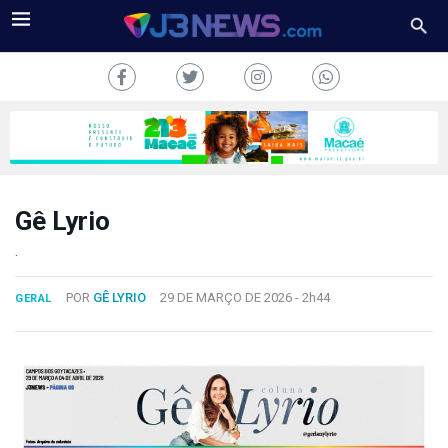
Gê Lyrio
J3NEWS
.
TV
POR
GÊ LYRIO
29 DE MARÇO DE 2026 -
2h44
GERAL
COLUNAS
FALE
CONOSCO
Copyright
2024