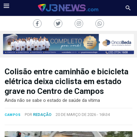
Colisão entre caminhão e bicicleta
J3NEWS
elétrica deixa ciclista em estado
TV
grave no Centro de Campos
COLUNAS
Ainda não se sabe o estado de saúde da vítima
FALE
POR
REDAÇÃO
20 DE MARÇO DE 2026 -
16h34
CAMPOS
CONOSCO
Copyright
2024