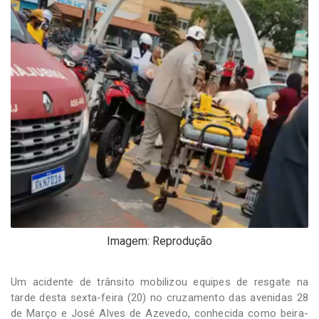
-
Desenvolvido
por
Hesea
Tecnologia
e
Sistemas
Imagem: Reprodução
Um acidente de trânsito mobilizou equipes de resgate na
tarde desta sexta-feira (20) no cruzamento das avenidas 28
de Março e José Alves de Azevedo, conhecida como beira-