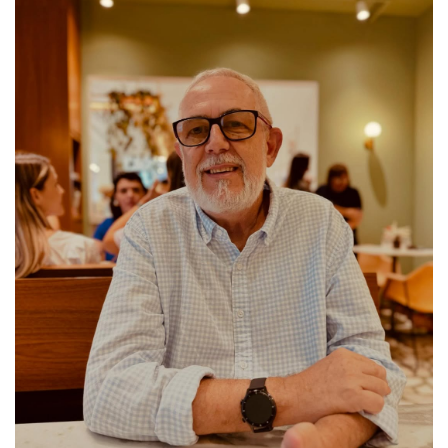
-
Desenvolvido
por
Hesea
Tecnologia
e
Sistemas