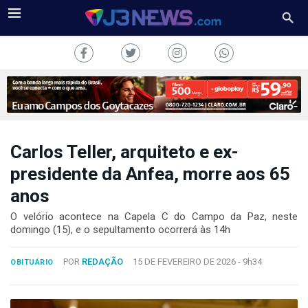
Carlos Teller, arquiteto e ex-
J3NEWS
presidente da Anfea, morre aos 65
anos
TV
O velório acontece na Capela C do Campo da Paz, neste
COLUNAS
domingo (15), e o sepultamento ocorrerá às 14h
FALE
POR
REDAÇÃO
15 DE FEVEREIRO DE 2026 -
9h34
CONOSCO
OBITUÁRIO
Copyright
2024