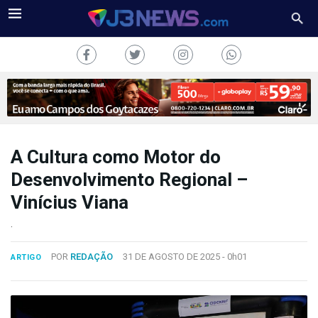
A Cultura como Motor do
J3NEWS
Desenvolvimento Regional –
Vinícius Viana
TV
.
COLUNAS
POR
REDAÇÃO
31 DE AGOSTO DE 2025 -
0h01
ARTIGO
FALE
CONOSCO
Copyright
2024