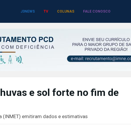
J3NEWS
TV
COLUNAS
FALE CONOSCO
uvas e sol forte no fim de
gia (INMET) emitiram dados e estimativas