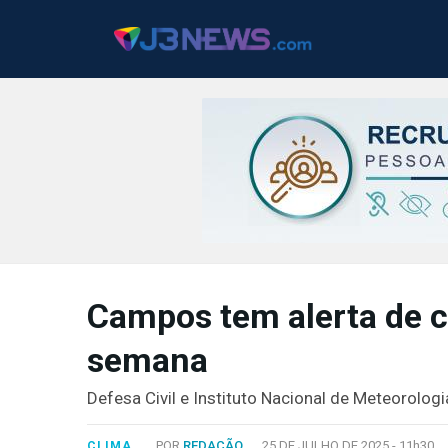
J3NEWS
TV
Campos tem alerta de ch
COLUNAS
semana
FALE
CONOSCO
Defesa Civil e Instituto Nacional de Meteorolo
Copyright
2024
POR
REDAÇÃO
25 DE JULHO DE 2025 -
11h30
CLIMA