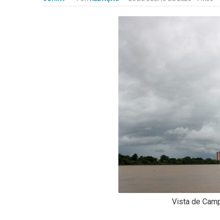
-
Desenvolvido
por
Hesea
Tecnologia
e
Sistemas
Vista de Camp