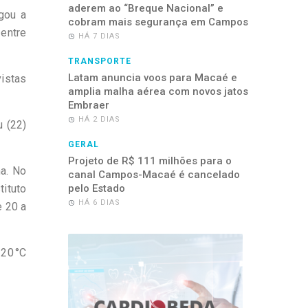
aderem ao “Breque Nacional” e
gou a
cobram mais segurança em Campos
entre
HÁ 7 DIAS
TRANSPORTE
Latam anuncia voos para Macaé e
istas
amplia malha aérea com novos jatos
Embraer
HÁ 2 DIAS
u (22)
GERAL
Projeto de R$ 111 milhões para o
a. No
canal Campos-Macaé é cancelado
tituto
pelo Estado
HÁ 6 DIAS
e 20 a
 20 °C