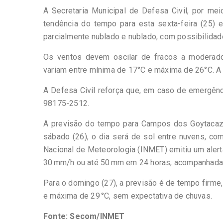
A Secretaria Municipal de Defesa Civil, por me
tendência do tempo para esta sexta-feira (25) 
parcialmente nublado e nublado, com possibilidade
Os ventos devem oscilar de fracos a moderados
variam entre mínima de 17°C e máxima de 26°C. A u
A Defesa Civil reforça que, em caso de emergênc
98175-2512.
A previsão do tempo para Campos dos Goytacaze
sábado (26), o dia será de sol entre nuvens, com
Nacional de Meteorologia (INMET) emitiu um alert
30 mm/h ou até 50 mm em 24 horas, acompanhadas
Para o domingo (27), a previsão é de tempo firme
e máxima de 29 °C, sem expectativa de chuvas.
Fonte: Secom/INMET