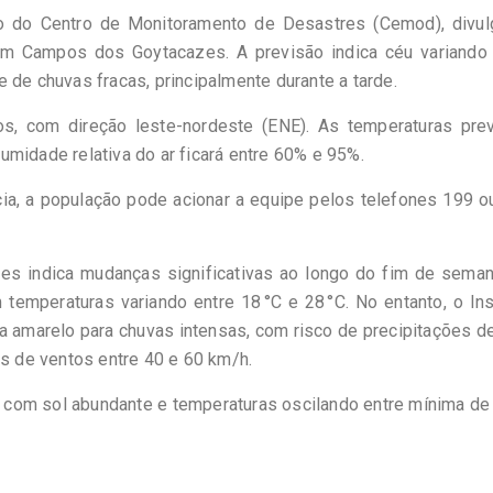
io do Centro de Monitoramento de Desastres (Cemod), divul
em Campos dos Goytacazes. A previsão indica céu variando 
 de chuvas fracas, principalmente durante a tarde.
, com direção leste-nordeste (ENE). As temperaturas prev
midade relativa do ar ficará entre 60% e 95%.
ia, a população pode acionar a equipe pelos telefones 199 o
s indica mudanças significativas ao longo do fim de seman
 temperaturas variando entre 18 °C e 28 °C. No entanto, o Ins
a amarelo para chuvas intensas, com risco de precipitações d
 de ventos entre 40 e 60 km/h.
, com sol abundante e temperaturas oscilando entre mínima de