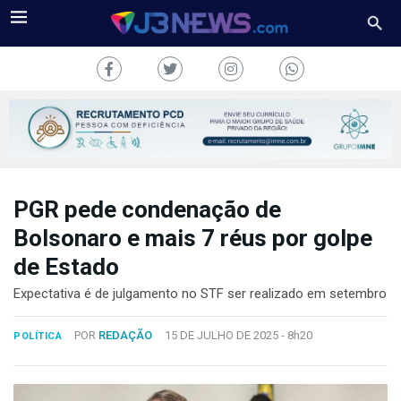
PGR pede condenação de
J3NEWS
Bolsonaro e mais 7 réus por golpe
TV
de Estado
COLUNAS
Expectativa é de julgamento no STF ser realizado em setembro
FALE
POR
REDAÇÃO
15 DE JULHO DE 2025 -
8h20
POLÍTICA
CONOSCO
Copyright
2024