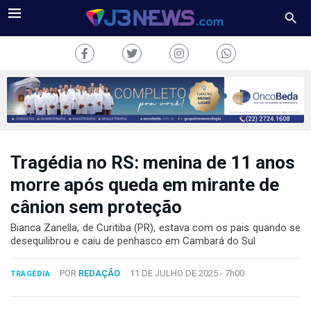
Tragédia no RS: menina de 11 anos
J3NEWS
morre após queda em mirante de
TV
cânion sem proteção
COLUNAS
Bianca Zanella, de Curitiba (PR), estava com os pais quando se
desequilibrou e caiu de penhasco em Cambará do Sul
FALE
CONOSCO
POR
REDAÇÃO
11 DE JULHO DE 2025 -
7h00
TRAGÉDIA
Copyright
2024