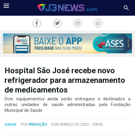
Hospital São José recebe novo
J3NEWS
refrigerador para armazenamento
TV
de medicamentos
COLUNAS
Dois equipamentos ainda serão entregues e destinados a
outras unidades de saúde administradas pela Fundação
Municipal de Saúde
FALE
CONOSCO
Copyright
POR
REDAÇÃO
6 DE MARÇO DE 2025 -
10h50
SAÚDE
2024