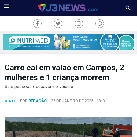
Carro cai em valão em Campos, 2
J3NEWS
mulheres e 1 criança morrem
TV
Seis pessoas ocupavam o veículo
COLUNAS
POR
REDAÇÃO
26 DE JANEIRO DE 2025 -
18h31
GERAL
FALE
CONOSCO
Copyright
2024