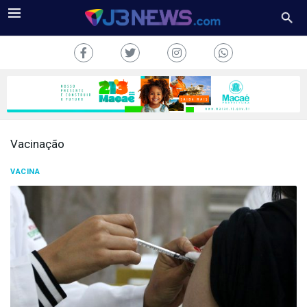
Vacinação
J3NEWS
VACINA
TV
COLUNAS
FALE
CONOSCO
Copyright
2024