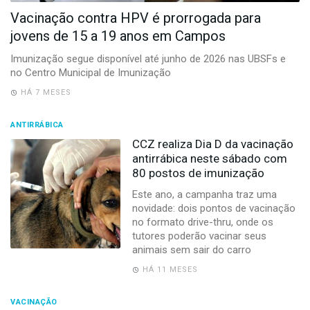
-
Vacinação contra HPV é prorrogada para
Desenvolvido
por
jovens de 15 a 19 anos em Campos
Hesea
Tecnologia
Imunização segue disponível até junho de 2026 nas UBSFs e
e
no Centro Municipal de Imunização
Sistemas
HÁ 7 MESES
ANTIRRÁBICA
CCZ realiza Dia D da vacinação
antirrábica neste sábado com
80 postos de imunização
Este ano, a campanha traz uma
novidade: dois pontos de vacinação
no formato drive-thru, onde os
tutores poderão vacinar seus
animais sem sair do carro
HÁ 11 MESES
VACINAÇÃO