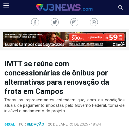
IMTT se reúne com
J3NEWS
concessionárias de ônibus por
alternativas para renovação da
TV
frota em Campos
COLUNAS
Todos os representantes entendem que, com as condições
atuais de pagamento impostas pelo Governo Federal, torna-se
FALE
CONOSCO
inviável o andamento do projeto
Copyright
2024
POR
REDAÇÃO
20 DE JANEIRO DE 2025 -
18h34
GERAL