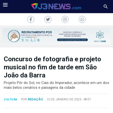
Concurso de fotografia e projeto
J3NEWS
musical no fim de tarde em São
TV
João da Barra
COLUNAS
Projeto Pôr do Sol, no Cais do Imperador, acontece em um dos
mais belos cenários e paisagens da cidade
FALE
CONOSCO
POR
REDAÇÃO
13 DE JANEIRO DE 2025 -
8h57
CULTURA
Copyright
2024