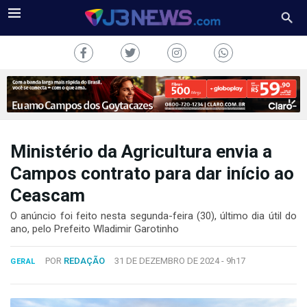
Ministério da Agricultura envia a
J3NEWS
Campos contrato para dar início ao
Ceascam
TV
O anúncio foi feito nesta segunda-feira (30), último dia útil do
COLUNAS
ano, pelo Prefeito Wladimir Garotinho
FALE
POR
REDAÇÃO
31 DE DEZEMBRO DE 2024 -
9h17
CONOSCO
GERAL
Copyright
2024