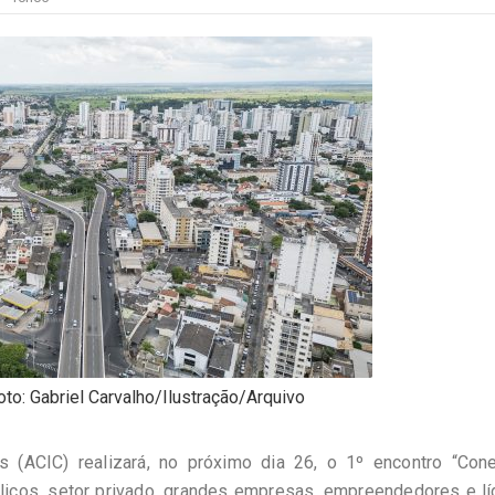
to: Gabriel Carvalho/Ilustração/Arquivo
 (ACIC) realizará, no próximo dia 26, o 1º encontro “Con
licos, setor privado, grandes empresas, empreendedores e lí