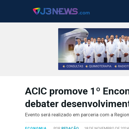
J3NEWS
TV
ACIC promove 1º Encon
COLUNAS
debater desenvolviment
FALE
CONOSCO
Evento será realizado em parceria com a Regio
Copyright
2024
POR
REDAÇÃO
18 DE NOVEMBRO DE 2024
ECONOMIA