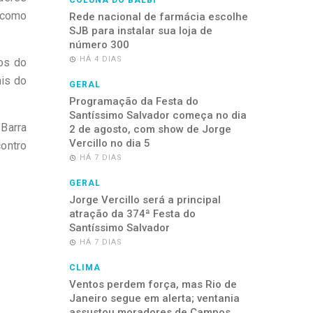
COLUNA DO BALBI
 como
Rede nacional de farmácia escolhe
SJB para instalar sua loja de
número 300
HÁ 4 DIAS
ços do
ais do
GERAL
Programação da Festa do
Santíssimo Salvador começa no dia
Barra
2 de agosto, com show de Jorge
Vercillo no dia 5
contro
HÁ 7 DIAS
GERAL
Jorge Vercillo será a principal
atração da 374ª Festa do
Santíssimo Salvador
HÁ 7 DIAS
CLIMA
Ventos perdem força, mas Rio de
Janeiro segue em alerta; ventania
assustou moradores de Campos