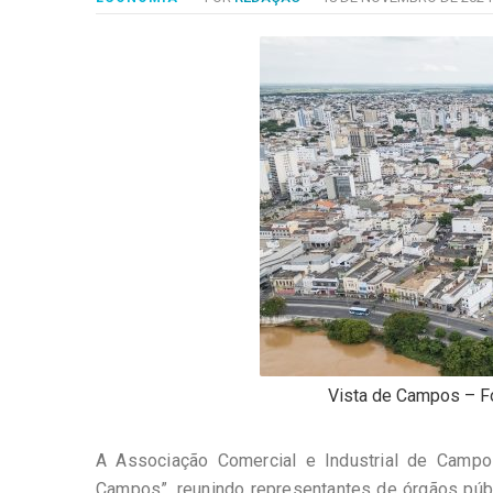
-
Desenvolvido
por
Hesea
Tecnologia
e
Sistemas
Vista de Campos – Fo
A Associação Comercial e Industrial de Campos
Campos”, reunindo representantes de órgãos púb