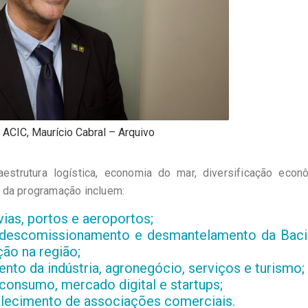
 ACIC, Maurício Cabral – Arquivo
estrutura logística, economia do mar, diversificação econô
 da programação incluem:
ovias, portos e aeroportos;
o descomissionamento e desmantelamento da Baci
ão na região;
mento da indústria, agronegócio, serviços e turismo;
 consumo, mercado digital e startups;
talecimento de associações comerciais.