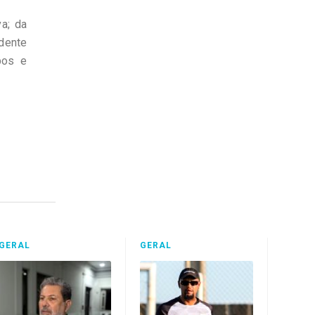
a; da
idente
pos e
GERAL
GERAL