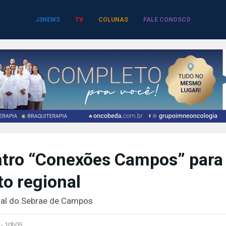
J3NEWS
TV
COLUNAS
FALE CONOSCO
tro “Conexões Campos” para
o regional
nal do Sebrae de Campos
 -
10h05