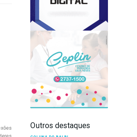
Outros destaques
exões
deres