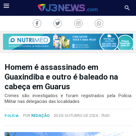
Homem é assassinado em
J3NEWS
Guaxindiba e outro é baleado na
cabeça em Guarus
TV
Crimes são investigados e foram registrados pela Polícia
COLUNAS
Militar nas delegacias das localidades
FALE
POR
REDAÇÃO
30 DE OUTUBRO DE 2024 -
7h30
CONOSCO
POLÍCIA
Copyright
2024