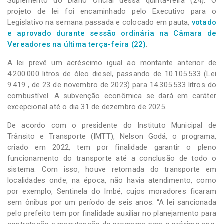
Suplemento do Diário Oficial dessa quinta-feira (24). O
projeto de lei foi encaminhado pelo Executivo para o
Legislativo na semana passada e colocado em pauta,
votado
e aprovado durante sessão ordinária na Câmara de
Vereadores na última terça-feira (22)
.
A lei prevê um acréscimo igual ao montante anterior de
4.200.000 litros de óleo diesel, passando de 10.105.533 (Lei
9.419 , de 23 de novembro de 2023) para 14.305.533 litros do
combustível. A subvenção econômica se dará em caráter
excepcional até o dia 31 de dezembro de 2025.
De acordo com o presidente do Instituto Municipal de
Trânsito e Transporte (IMTT), Nelson Godá, o programa,
criado em 2022, tem por finalidade garantir o pleno
funcionamento do transporte até a conclusão de todo o
sistema. Com isso, houve retomada do transporte em
localidades onde, na época, não havia atendimento, como
por exemplo, Sentinela do Imbé, cujos moradores ficaram
sem ônibus por um período de seis anos. “A lei sancionada
pelo prefeito tem por finalidade auxiliar no planejamento para