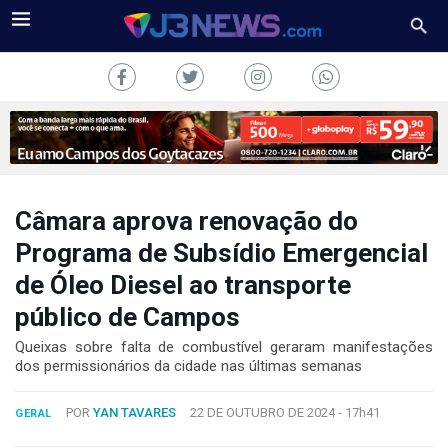
Câmara aprova renovação do
J3NEWS
Programa de Subsídio Emergencial
de Óleo Diesel ao transporte
TV
público de Campos
COLUNAS
Queixas sobre falta de combustível geraram manifestações
dos permissionários da cidade nas últimas semanas
FALE
CONOSCO
Copyright
POR
YAN TAVARES
22 DE OUTUBRO DE 2024 -
17h41
GERAL
2024