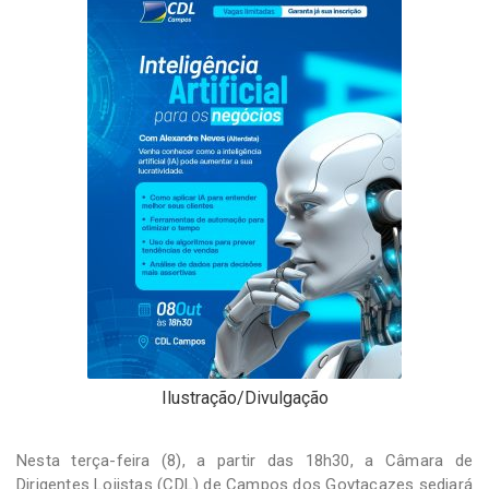
-
Desenvolvido
por
Hesea
Tecnologia
e
Sistemas
Ilustração/Divulgação
Nesta terça-feira (8), a partir das 18h30, a Câmara de
Dirigentes Lojistas (CDL) de Campos dos Goytacazes sediará