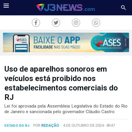
Uso de aparelhos sonoros em
J3NEWS
veículos está proibido nos
TV
estabelecimentos comerciais do
COLUNAS
RJ
Lei foi aprovada pela Assembleia Legislativa do Estado do Rio
FALE
de Janeiro e sancionada pelo governador Cláudio Castro
CONOSCO
Copyright
POR
REDAÇÃO
4 DE OUTUBRO DE 2024 -
8h47
ESTADO DO RJ
2024