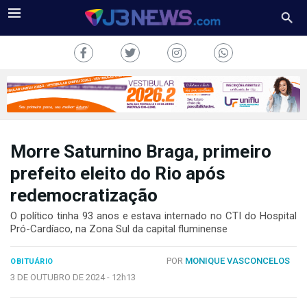
Morre Saturnino Braga, primeiro
J3NEWS
prefeito eleito do Rio após
redemocratização
TV
O político tinha 93 anos e estava internado no CTI do Hospital
COLUNAS
Pró-Cardíaco, na Zona Sul da capital fluminense
FALE
POR
MONIQUE VASCONCELOS
CONOSCO
OBITUÁRIO
3 DE OUTUBRO DE 2024 -
12h13
Copyright
2024