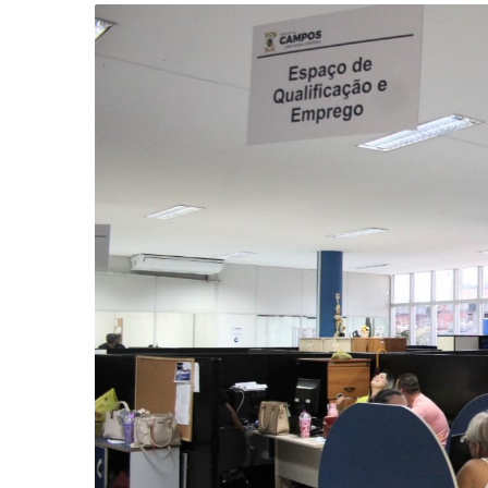
-
Desenvolvido
por
Hesea
Tecnologia
e
Sistemas