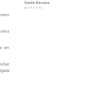
Gente Bacana
HÁ 6 DIAS
número
 altos
ir em
ncher
ulgada