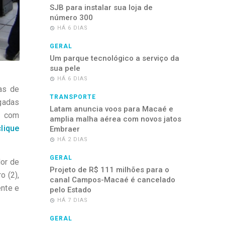
SJB para instalar sua loja de
número 300
HÁ 6 DIAS
GERAL
Um parque tecnológico a serviço da
sua pele
HÁ 6 DIAS
as de
TRANSPORTE
gadas
Latam anuncia voos para Macaé e
s com
amplia malha aérea com novos jatos
clique
Embraer
HÁ 2 DIAS
GERAL
dor de
Projeto de R$ 111 milhões para o
o (2),
canal Campos-Macaé é cancelado
ente e
pelo Estado
HÁ 7 DIAS
GERAL