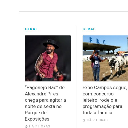
GERAL
GERAL
“Pagonejo Bão” de
Expo Campos segue,
Alexandre Pires
com concurso
chega para agitar a
leiteiro, rodeio e
noite de sexta no
programação para
Parque de
toda a família
Exposições
HÁ 7 HORAS
HÁ 7 HORAS