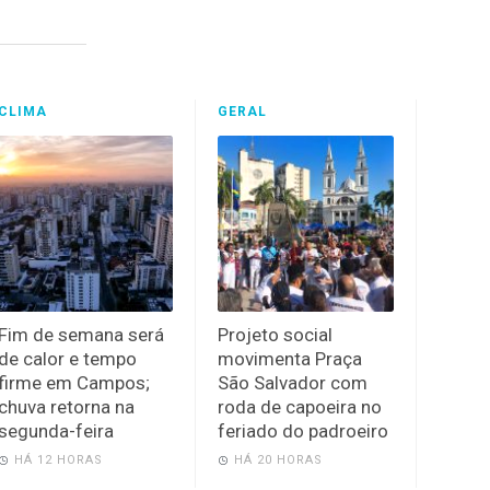
CLIMA
GERAL
Fim de semana será
Projeto social
de calor e tempo
movimenta Praça
firme em Campos;
São Salvador com
chuva retorna na
roda de capoeira no
segunda-feira
feriado do padroeiro
HÁ 12 HORAS
HÁ 20 HORAS