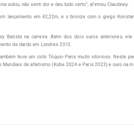
lina subiu, não senti dor e deu tudo certo”, afirmou Claudiney.
 com lançamento em 42,22m, e o bronze com o grego Konstan
y Batista na carreira. Além dos dois ouros anteriores, ele
mento de dardo em Londres 2012.
ambém teve um ciclo Tóquio-Paris muito vitorioso. Neste pe
s Mundiais de atletismo (Kobe 2024 e Paris 2023) e ouro na