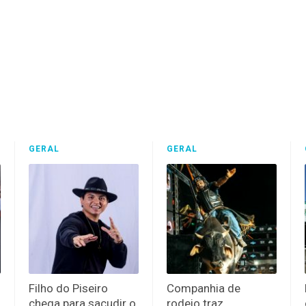
GERAL
GERAL
Filho do Piseiro
Companhia de
chega para sacudir o
rodeio traz