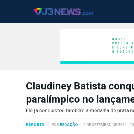
J3NEWS
Claudiney Batista conq
TV
paralímpico no lançame
COLUNAS
FALE
Ele já conquistou também a medalha de prata 
CONOSCO
Copyright
POR
REDAÇÃO
2 DE SETEMBRO DE 2024 -
10
ESPORTE
2024