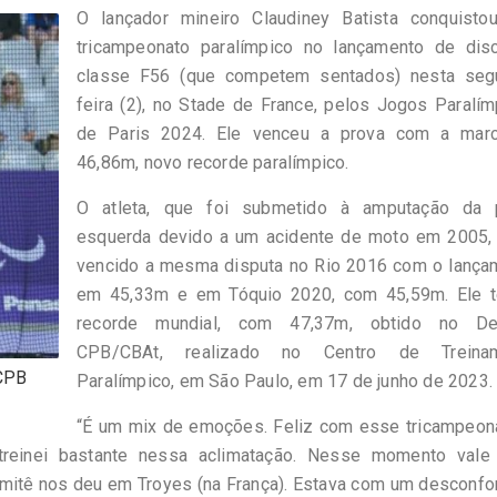
O lançador mineiro Claudiney Batista conquisto
tricampeonato paralímpico no lançamento de dis
classe F56 (que competem sentados) nesta seg
feira (2), no Stade de France, pelos Jogos Paralí
de Paris 2024. Ele venceu a prova com a mar
46,86m, novo recorde paralímpico.
O atleta, que foi submetido à amputação da 
esquerda devido a um acidente de moto em 2005, 
vencido a mesma disputa no Rio 2016 com o lança
em 45,33m e em Tóquio 2020, com 45,59m. Ele 
recorde mundial, com 47,37m, obtido no De
CPB/CBAt, realizado no Centro de Treina
/CPB
Paralímpico, em São Paulo, em 17 de junho de 2023.
“É um mix de emoções. Feliz com esse tricampeona
 treinei bastante nessa aclimatação. Nesse momento vale 
omitê nos deu em Troyes (na França). Estava com um desconfo