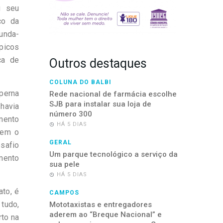
u seu
co da
unda-
mpicos
ca de
Outros destaques
COLUNA DO BALBI
perna
Rede nacional de farmácia escolhe
SJB para instalar sua loja de
havia
número 300
mento
HÁ 5 DIAS
tem o
GERAL
safio
Um parque tecnológico a serviço da
mento
sua pele
HÁ 5 DIAS
to, é
CAMPOS
tudo,
Mototaxistas e entregadores
aderem ao “Breque Nacional” e
rto na