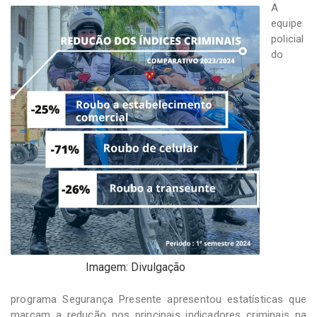
-
A
Desenvolvido
equipe
por
policial
Hesea
do
Tecnologia
e
Sistemas
Imagem: Divulgação
programa Segurança Presente apresentou estatísticas que
marcam a redução nos principais indicadores criminais na