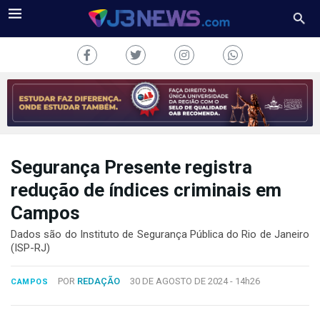
Segurança Presente registra
J3NEWS
redução de índices criminais em
TV
Campos
COLUNAS
Dados são do Instituto de Segurança Pública do Rio de Janeiro
(ISP-RJ)
FALE
CONOSCO
POR
REDAÇÃO
30 DE AGOSTO DE 2024 -
14h26
CAMPOS
Copyright
2024