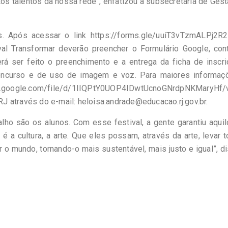
s talentos da nossa rede”, enfatizou a subsecretária de Ges
. Após acessar o link https://forms.gle/uuiT3vTzmALPj2R2
val Transformar deverão preencher o Formulário Google, con
rá ser feito o preenchimento e a entrega da ficha de inscri
concurso e de uso de imagem e voz. Para maiores informaç
e.google.com/file/d/1IIQPtY0UOP4IDwtUcnoGNrdpNKMaryHf/
 através do e-mail: heloisa.andrade@educacao.rj.gov.br.
lho são os alunos. Com esse festival, a gente garantiu aqui
 a cultura, a arte. Que eles possam, através da arte, levar 
 o mundo, tornando-o mais sustentável, mais justo e igual”, d