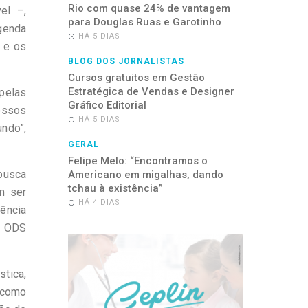
Rio com quase 24% de vantagem
el –,
para Douglas Ruas e Garotinho
genda
HÁ 5 DIAS
 e os
BLOG DOS JORNALISTAS
Cursos gratuitos em Gestão
Estratégica de Vendas e Designer
pelas
Gráfico Editorial
ossos
HÁ 5 DIAS
ndo”,
GERAL
Felipe Melo: “Encontramos o
busca
Americano em migalhas, dando
tchau à existência”
m ser
HÁ 4 DIAS
gência
o ODS
stica,
 como