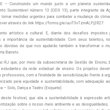
0 – Construindo um mundo justo e um planeta sustentáv
nto Sustentável número 13 (ODS 13), parte integrante da A
 tomar medidas urgentes para combater a mudança do clima
ever através do link https://forms.gle/uuiT3vTzmALPj2R27.
o artístico e cultural. E, diante dos desafios impostos 
s a importância da sustentabilidade. Com seus talentos, n
ho dúvidas de que nos ajudarão também a transformar o mu
ta Barreto.
duc-RJ que, por meio da subsecretaria de Gestão de Ensino, 
os estudantes da rede estadual de ensino. Os projetos deve
professores, com a finalidade de sensibilização frente à ur
erizado pela equidade e sustentabilidade, com adequação a
a – Solo, Dança e Teatro (Esquete).
 deste festival, que alia a sustentabilidade à expressão artí
entização sobre o nosso meio ambiente e as desigualdades,