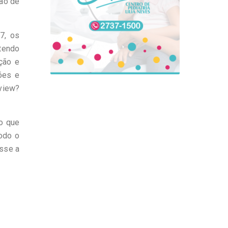
tão de
7, os
tendo
ção e
ões e
view?
lo que
todo o
isse a