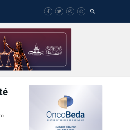
té
ro