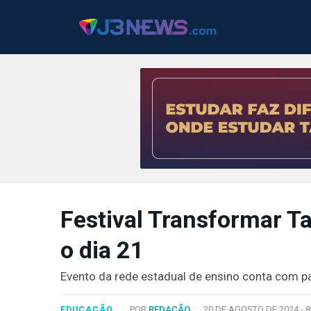
J3NEWS
TV
Festival Transformar T
COLUNAS
o dia 21
FALE
CONOSCO
Evento da rede estadual de ensino conta com pa
Copyright
2024
POR
REDAÇÃO
20 DE AGOSTO DE 2024 -
8
EDUCAÇÃO