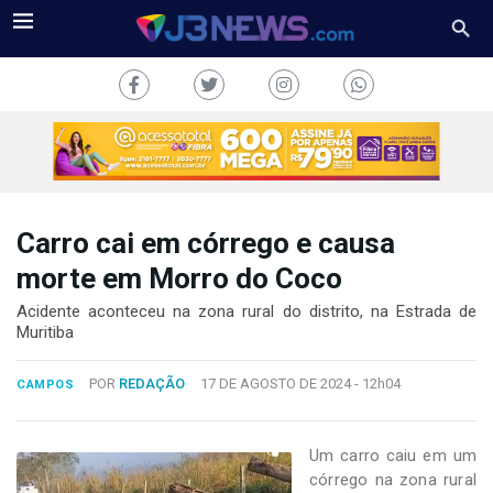
Carro cai em córrego e causa
J3NEWS
morte em Morro do Coco
TV
Acidente aconteceu na zona rural do distrito, na Estrada de
Muritiba
COLUNAS
POR
REDAÇÃO
17 DE AGOSTO DE 2024 -
12h04
CAMPOS
FALE
CONOSCO
Copyright
Um carro caiu em um
2024
córrego na zona rural