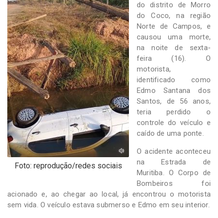
-
do distrito de Morro
Desenvolvido
do Coco, na região
por
Norte de Campos, e
Hesea
causou uma morte,
Tecnologia
na noite de sexta-
e
feira (16). O
Sistemas
motorista,
identificado como
Edmo Santana dos
Santos, de 56 anos,
teria perdido o
controle do veículo e
caído de uma ponte.
O acidente aconteceu
na Estrada de
Foto: reprodução/redes sociais
Muritiba. O Corpo de
Bombeiros foi
acionado e, ao chegar ao local, já encontrou o motorista
sem vida. O veículo estava submerso e Edmo em seu interior.