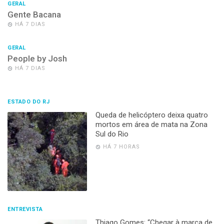
GERAL
Gente Bacana
HÁ 7 DIAS
GERAL
People by Josh
HÁ 7 DIAS
ESTADO DO RJ
Queda de helicóptero deixa quatro
mortos em área de mata na Zona
Sul do Rio
HÁ 7 HORAS
ENTREVISTA
Thiago Gomes: “Chegar à marca de