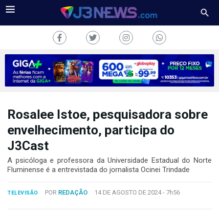
Rosalee Istoe, pesquisadora sobre
J3NEWS
envelhecimento, participa do
TV
J3Cast
COLUNAS
A psicóloga e professora da Universidade Estadual do Norte
Fluminense é a entrevistada do jornalista Ocinei Trindade
FALE
CONOSCO
POR
REDAÇÃO
14 DE AGOSTO DE 2024 -
7h56
TELEVISÃO
Copyright
2024