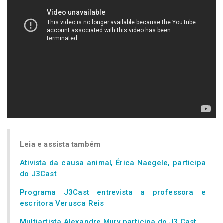
Leia e assista também
Ativista da causa animal, Érica Naegele, participa
do J3Cast
Programa J3Cast entrevista a professora e
escritora Verusca Reis
Multiartista Alexandre Mury participa do J3 Cast