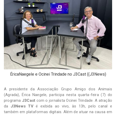
-
Desenvolvido
por
Hesea
Tecnologia
e
Sistemas
ÉricaNaegele e Ocinei Trindade no J3Cast ((J3News)
A presidente da Associação Grupo Amigo dos Animais
(Agrada), Érica Naegele, participa nesta quarta-feira (7) do
programa
J3Cast
com o jornalista Ocinei Trindade. A atração
da
J3News TV
é exibida ao vivo, às 13h, pelo canal e
também em plataformas digitais. Além de atuar na causa em