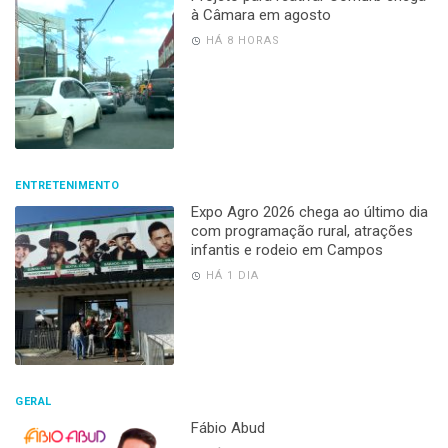
à Câmara em agosto
HÁ 8 HORAS
ENTRETENIMENTO
Expo Agro 2026 chega ao último dia
com programação rural, atrações
infantis e rodeio em Campos
HÁ 1 DIA
GERAL
Fábio Abud