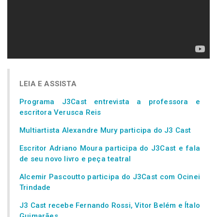
LEIA E ASSISTA
Programa J3Cast entrevista a professora e
escritora Verusca Reis
Multiartista Alexandre Mury participa do J3 Cast
Escritor Adriano Moura participa do J3Cast e fala
de seu novo livro e peça teatral
Alcemir Pascoutto participa do J3Cast com Ocinei
Trindade
J3 Cast recebe Fernando Rossi, Vitor Belém e Ítalo
Guimarães