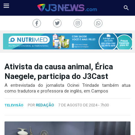
Ativista da causa animal, Érica
J3NEWS
Naegele, participa do J3Cast
TV
A entrevistada do jornalista Ocinei Trindade também atua
como tradutora e professora de inglês, em Campos
COLUNAS
POR
REDAÇÃO
7 DE AGOSTO DE 2024 -
7h00
TELEVISÃO
FALE
CONOSCO
Copyright
2024