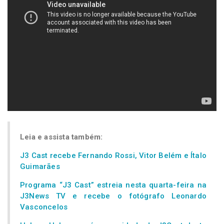
Leia e assista também:
J3 Cast recebe Fernando Rossi, Vitor Belém e Ítalo
Guimarães
Programa “J3 Cast” estreia nesta quarta-feira na
J3News TV e recebe o fotógrafo Leonardo
Vasconcelos