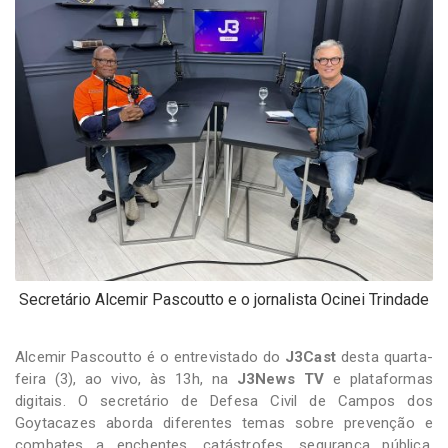
-
Desenvolvido
por
Hesea
Tecnologia
e
Sistemas
Secretário Alcemir Pascoutto e o jornalista Ocinei Trindade
Alcemir Pascoutto é o entrevistado do
J3Cast
desta quarta-
feira (3), ao vivo, às 13h, na
J3News TV
e plataformas
digitais. O secretário de Defesa Civil de Campos dos
Goytacazes aborda diferentes temas sobre prevenção e
combates a enchentes, catástrofes, segurança pública,