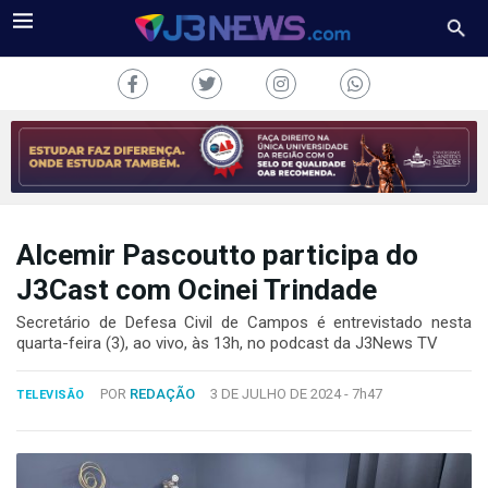
Alcemir Pascoutto participa do
J3NEWS
J3Cast com Ocinei Trindade
TV
Secretário de Defesa Civil de Campos é entrevistado nesta
quarta-feira (3), ao vivo, às 13h, no podcast da J3News TV
COLUNAS
POR
REDAÇÃO
3 DE JULHO DE 2024 -
7h47
TELEVISÃO
FALE
CONOSCO
Copyright
2024