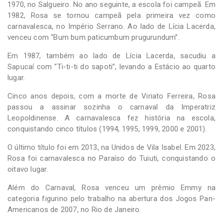
1970, no Salgueiro. No ano seguinte, a escola foi campeã. Em
1982, Rosa se tornou campeã pela primeira vez como
carnavalesca, no Império Serrano. Ao lado de Lícia Lacerda,
venceu com “Bum bum paticumbum prugurundum”.
Em 1987, também ao lado de Lícia Lacerda, sacudiu a
Sapucaí com “Ti-ti-ti do sapoti”, levando a Estácio ao quarto
lugar.
Cinco anos depois, com a morte de Viriato Ferreira, Rosa
passou a assinar sozinha o carnaval da Imperatriz
Leopoldinense. A carnavalesca fez história na escola,
conquistando cinco títulos (1994, 1995, 1999, 2000 e 2001).
O último título foi em 2013, na Unidos de Vila Isabel. Em 2023,
Rosa foi carnavalesca no Paraíso do Tuiuti, conquistando o
oitavo lugar.
Além do Carnaval, Rosa venceu um prêmio Emmy na
categoria figurino pelo trabalho na abertura dos Jogos Pan-
Americanos de 2007, no Rio de Janeiro.