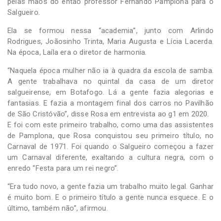
pelas mãos do então professor Fernando Pamplona para o
Salgueiro.
Ela se formou nessa “academia”, junto com Arlindo
Rodrigues, Joãosinho Trinta, Maria Augusta e Lícia Lacerda.
Na época, Laíla era o diretor de harmonia.
“Naquela época mulher não ia à quadra da escola de samba.
A gente trabalhava no quintal da casa de um diretor
salgueirense, em Botafogo. Lá a gente fazia alegorias e
fantasias. E fazia a montagem final dos carros no Pavilhão
de São Cristóvão”, disse Rosa em entrevista ao g1 em 2020.
E foi com este primeiro trabalho, como uma das assistentes
de Pamplona, que Rosa conquistou seu primeiro título, no
Carnaval de 1971. Foi quando o Salgueiro começou a fazer
um Carnaval diferente, exaltando a cultura negra, com o
enredo “Festa para um rei negro”.
“Era tudo novo, a gente fazia um trabalho muito legal. Ganhar
é muito bom. E o primeiro título a gente nunca esquece. E o
último, também não”, afirmou.