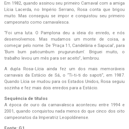
Em 1982, quando assinou seu primeiro Carnaval com a amiga
Lícia Lacerda, no Império Serrano, Rosa conta que brigou
muito. Mas conseguiu se impor e conquistou seu primeiro
campeonato como carnavalesca.
“Foi uma luta. O Pamplona deu a ideia do enredo, e nós
desenvolvemos. Mas mudamos um monte de coisa, a
começar pelo nome. De ‘Praça 11, Candelária e Sapucaí’, para
‘Bum bum paticumbum prugurundum’. Briguei muito, o
trabalho levou um mês para ser aceito”, lembrou.
A dupla Rosa-Lícia ainda fez um dos mais memoráveis
carnavais da Estácio de Sá, o “Ti-ti-ti do sapoti”, em 1987.
Quando Lícia se mudou para os Estados Unidos, Rosa seguiu
sozinha e fez mais dois enredos para a Estácio.
Sequência de títulos
A época de ouro da carnavalesca aconteceu entre 1994 e
2001, quando conquistou nada menos do que cinco dos oito
campeonatos da Imperatriz Leopoldinense.
Fonte: G1