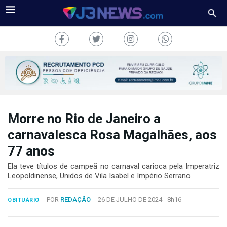
Morre no Rio de Janeiro a
J3NEWS
carnavalesca Rosa Magalhães, aos
TV
77 anos
COLUNAS
Ela teve títulos de campeã no carnaval carioca pela Imperatriz
Leopoldinense, Unidos de Vila Isabel e Império Serrano
FALE
CONOSCO
POR
REDAÇÃO
26 DE JULHO DE 2024 -
8h16
OBITUÁRIO
Copyright
2024