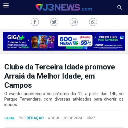
Clube da Terceira Idade promove
J3NEWS
Arraiá da Melhor Idade, em
TV
Campos
COLUNAS
O evento acontecerá no próximo dia 12, a partir das 14h, no
Parque Tamandaré, com diversas atividades para divertir os
idosos
FALE
CONOSCO
Copyright
POR
REDAÇÃO
4 DE JULHO DE 2024 -
10h27
GERAL
2024