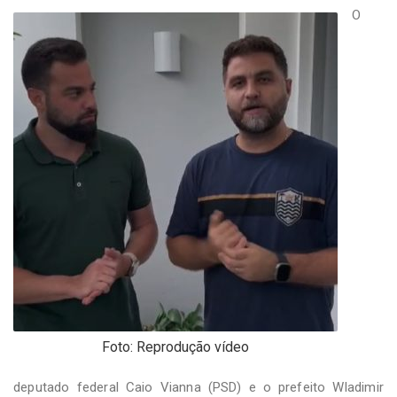
-
O
Desenvolvido
por
Hesea
Tecnologia
e
Sistemas
Foto: Reprodução vídeo
deputado federal Caio Vianna (PSD) e o prefeito Wladimir