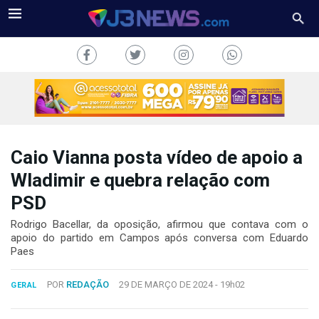
Caio Vianna posta vídeo de apoio a
J3NEWS
Wladimir e quebra relação com
PSD
TV
Rodrigo Bacellar, da oposição, afirmou que contava com o
COLUNAS
apoio do partido em Campos após conversa com Eduardo
Paes
FALE
CONOSCO
POR
REDAÇÃO
29 DE MARÇO DE 2024 -
19h02
GERAL
Copyright
2024