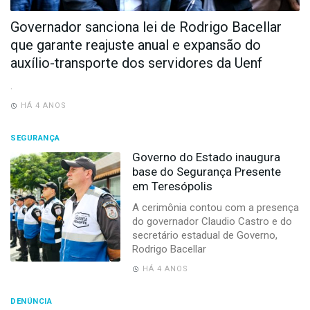
-
Desenvolvido
Governador sanciona lei de Rodrigo Bacellar
por
que garante reajuste anual e expansão do
Hesea
Tecnologia
auxílio-transporte dos servidores da Uenf
e
Sistemas
.
HÁ 4 ANOS
SEGURANÇA
Governo do Estado inaugura
base do Segurança Presente
em Teresópolis
A cerimônia contou com a presença
do governador Claudio Castro e do
secretário estadual de Governo,
Rodrigo Bacellar
HÁ 4 ANOS
DENÚNCIA