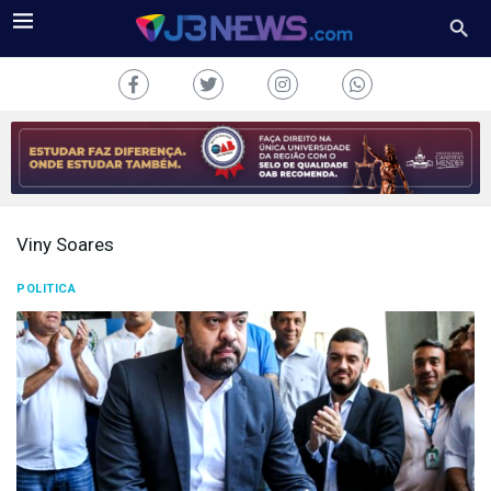
Viny Soares
J3NEWS
POLITICA
TV
COLUNAS
FALE
CONOSCO
Copyright
2024