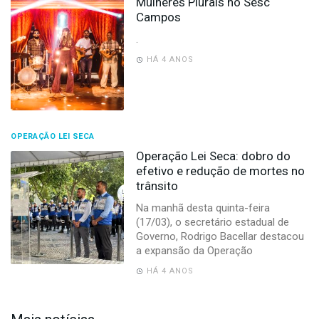
Mulheres Plurais no Sesc
Campos
.
HÁ 4 ANOS
OPERAÇÃO LEI SECA
Operação Lei Seca: dobro do
efetivo e redução de mortes no
trânsito
Na manhã desta quinta-feira
(17/03), o secretário estadual de
Governo, Rodrigo Bacellar destacou
a expansão da Operação
HÁ 4 ANOS