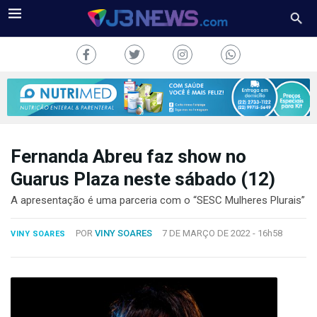
Fernanda Abreu faz show no
J3NEWS
Guarus Plaza neste sábado (12)
TV
A apresentação é uma parceria com o “SESC Mulheres Plurais”
COLUNAS
POR
VINY SOARES
7 DE MARÇO DE 2022 -
16h58
VINY SOARES
FALE
CONOSCO
Copyright
2024