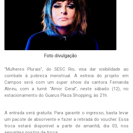
-
Desenvolvido
por
Hesea
Tecnologia
e
Sistemas
Foto divulgação
“Mulheres Plurais”, do SESC Rio, visa dar visibilidade ao
combate à pobreza menstrual. A estreia do projeto em
Campos será com um super show da cantora Fernanda
Abreu, com a turnê “Amor Geral”, neste sábado (12), no
estacionamento do Guarus Plaza Shopping, às 21h.
A entrada será gratuita. Para garantir o ingresso, basta levar
um pacote de absorvente e fazer a retirada do voucher. Essa
troca estará disponível a partir de amanhã, dia 03, nos
seguintes postos de troca;