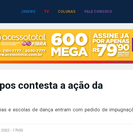
J3NEWS
TV
COLUNAS
FALE CONOSCO
mpos contesta a ação da
emias e escolas de dança entram com pedido de impugnaç
 2022 -
17h00