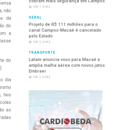
cobram mais segurança em Campos
pensa
HÁ 7 DIAS
a, não
ge da
GERAL
Projeto de R$ 111 milhões para o
ção do
canal Campos-Macaé é cancelado
com a
pelo Estado
classe
HÁ 6 DIAS
TRANSPORTE
Latam anuncia voos para Macaé e
nte do
amplia malha aérea com novos jatos
):
Embraer
HÁ 2 DIAS
o dia
mesmo
 tais
scolas
são as
ivadas