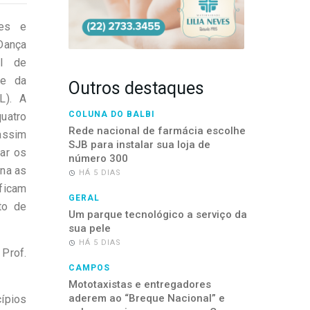
tes e
Dança
al de
de da
Outros destaques
L). A
COLUNA DO BALBI
quatro
Rede nacional de farmácia escolhe
assim
SJB para instalar sua loja de
iar os
número 300
ina as
HÁ 5 DIAS
ficam
GERAL
to de
Um parque tecnológico a serviço da
sua pele
HÁ 5 DIAS
 Prof.
CAMPOS
Mototaxistas e entregadores
aderem ao “Breque Nacional” e
cípios