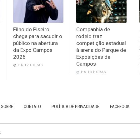
Filho do Piseiro
Companhia de
chega para sacudir o
rodeio traz
público na abertura
competição estadual
da Expo Campos
à arena do Parque de
2026
Exposições de
Campos
HÁ 12 HORAS
HÁ 13 HORAS
SOBRE
CONTATO
POLÍTICA DE PRIVACIDADE
FACEBOOK
0