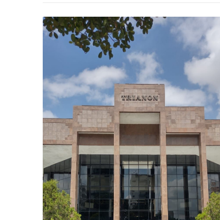
-
Desenvolvido
por
Hesea
Tecnologia
e
Sistemas