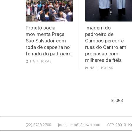
Projeto social
Imagem do
movimenta Praça
padroeiro de
São Salvador com
Campos percorre
roda de capoeira no
ruas do Centro em
feriado do padroeiro
procissão com
milhares de fiéis
HÁ 7 HORAS
HÁ 11 HORAS
BLOGS
(22) 2738-2700
jornalismo@j3news.com
CEP: 28010-19