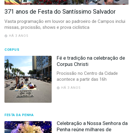
-
Desenvolvido
371 anos de Festa do Santíssimo Salvador
por
Hesea
Vasta programação em louvor ao padroeiro de Campos inclui
Tecnologia
missas, procissão, shows e prova ciclística
e
HÁ 3 ANOS
Sistemas
CORPUS
Fé e tradição na celebração de
Corpus Christi
Procissão no Centro da Cidade
acontece a partir das 16h
HÁ 3 ANOS
FESTA DA PENHA
Celebração a Nossa Senhora da
Penha reúne milhares de