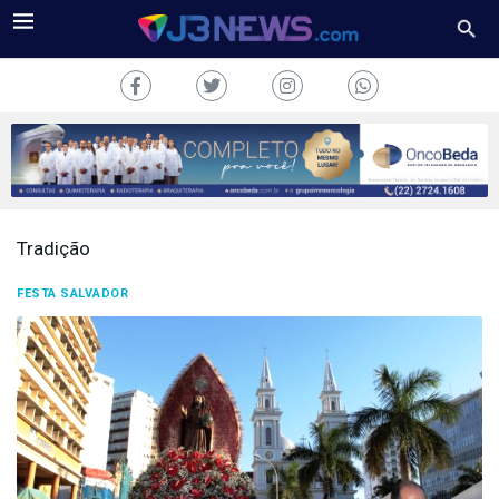
Tradição
J3NEWS
FESTA SALVADOR
TV
COLUNAS
FALE
CONOSCO
Copyright
2024