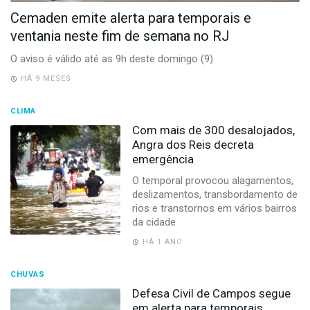
-
Cemaden emite alerta para temporais e
Desenvolvido
por
ventania neste fim de semana no RJ
Hesea
Tecnologia
O aviso é válido até as 9h deste domingo (9)
e
HÁ 9 MESES
Sistemas
CLIMA
Com mais de 300 desalojados,
Angra dos Reis decreta
emergência
O temporal provocou alagamentos,
deslizamentos, transbordamento de
rios e transtornos em vários bairros
da cidade
HÁ 1 ANO
CHUVAS
Defesa Civil de Campos segue
em alerta para temporais