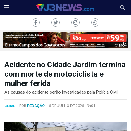
Acidente no Cidade Jardim termina
J3NEWS
com morte de motociclista e
mulher ferida
TV
As causas do acidente serão investigadas pela Polícia Civil
COLUNAS
POR
REDAÇÃO
6 DE JULHO DE 2026 -
9h04
GERAL
FALE
CONOSCO
Copyright
2024