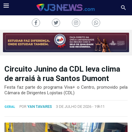
Circuito Junino da CDL leva clima
J3NEWS
de arraiá à rua Santos Dumont
TV
Festa faz parte do programa Viva+ o Centro, promovido pela
Câmara de Dirigentes Lojistas (CDL)
COLUNAS
POR
YAN TAVARES
3 DE JULHO DE 2026 -
19h11
GERAL
FALE
CONOSCO
Copyright
2024