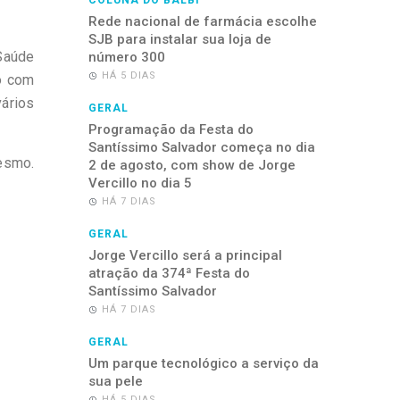
COLUNA DO BALBI
Rede nacional de farmácia escolhe
SJB para instalar sua loja de
Saúde
número 300
HÁ 5 DIAS
o com
vários
GERAL
Programação da Festa do
Santíssimo Salvador começa no dia
mesmo.
2 de agosto, com show de Jorge
Vercillo no dia 5
HÁ 7 DIAS
GERAL
Jorge Vercillo será a principal
atração da 374ª Festa do
Santíssimo Salvador
HÁ 7 DIAS
GERAL
Um parque tecnológico a serviço da
sua pele
HÁ 5 DIAS