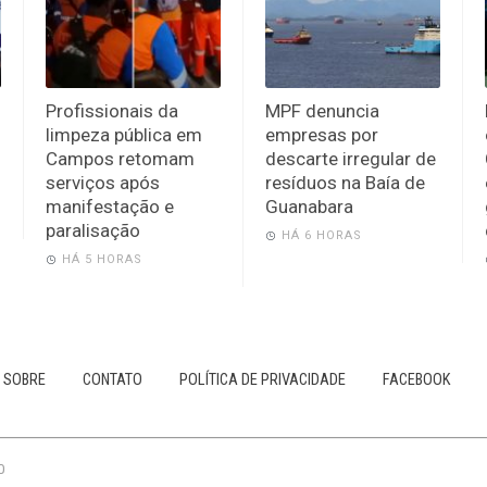
Profissionais da
MPF denuncia
limpeza pública em
empresas por
Campos retomam
descarte irregular de
serviços após
resíduos na Baía de
manifestação e
Guanabara
paralisação
HÁ 6 HORAS
HÁ 5 HORAS
SOBRE
CONTATO
POLÍTICA DE PRIVACIDADE
FACEBOOK
0