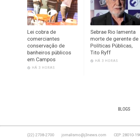
Lei cobra de
Sebrae Rio lamenta
comerciantes
morte de gerente de
conservação de
Políticas Públicas,
banheiros públicos
Tito Ryff
em Campos
HÁ 3 HORAS
HÁ 3 HORAS
BLOGS
(22) 2738-2700
jornalismo@j3news.com
CEP: 28010-19