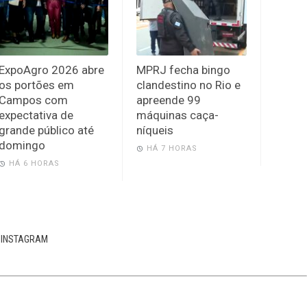
ExpoAgro 2026 abre
MPRJ fecha bingo
os portões em
clandestino no Rio e
Campos com
apreende 99
expectativa de
máquinas caça-
grande público até
níqueis
domingo
HÁ 7 HORAS
HÁ 6 HORAS
INSTAGRAM