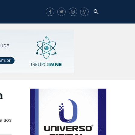
a
e aos