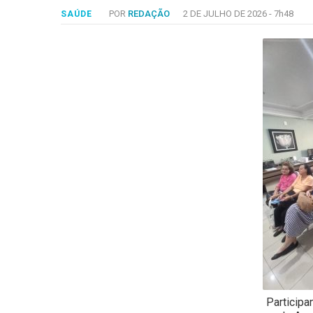
-
POR
REDAÇÃO
2 DE JULHO DE 2026 -
7h48
SAÚDE
Desenvolvido
por
Hesea
Tecnologia
e
Sistemas
Participa