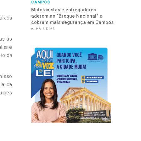
CAMPOS
Mototaxistas e entregadores
aderem ao “Breque Nacional” e
tirada
cobram mais segurança em Campos
HÁ 6 DIAS
as às
liar e
nio da
omisso
ia da
quipes