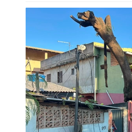
-
Desenvolvido
por
Hesea
Tecnologia
e
Sistemas