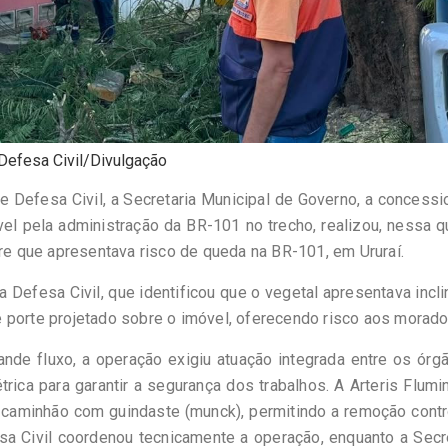
 Defesa Civil/Divulgação
e Defesa Civil, a Secretaria Municipal de Governo, a concessi
vel pela administração da BR-101 no trecho, realizou, nessa q
ore que apresentava risco de queda na BR-101, em Ururaí.
da Defesa Civil, que identificou que o vegetal apresentava incl
 porte projetado sobre o imóvel, oferecendo risco aos morado
ande fluxo, a operação exigiu atuação integrada entre os órg
rica para garantir a segurança dos trabalhos. A Arteris Flum
u caminhão com guindaste (munck), permitindo a remoção cont
sa Civil coordenou tecnicamente a operação, enquanto a Secr