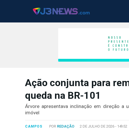
J3NEWS
Ação conjunta para rem
TV
queda na BR-101
COLUNAS
FALE
Árvore apresentava inclinação em direção a 
CONOSCO
imóvel
Copyright
2024
POR
REDAÇÃO
2 DE JULHO DE 2026 -
14h52
CAMPOS