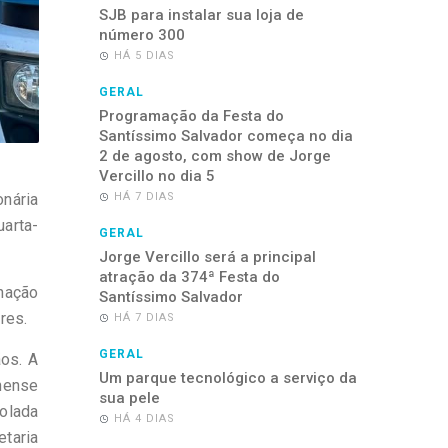
SJB para instalar sua loja de
número 300
HÁ 5 DIAS
GERAL
Programação da Festa do
Santíssimo Salvador começa no dia
2 de agosto, com show de Jorge
Vercillo no dia 5
onária
HÁ 7 DIAS
uarta-
GERAL
Jorge Vercillo será a principal
atração da 374ª Festa do
inação
Santíssimo Salvador
res.
HÁ 7 DIAS
GERAL
ãos. A
Um parque tecnológico a serviço da
inense
sua pele
rolada
HÁ 4 DIAS
etaria