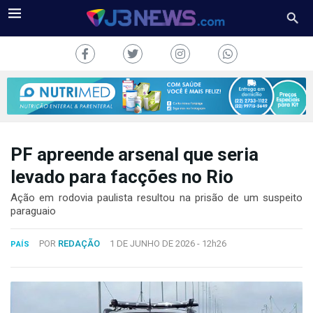
PF apreende arsenal que seria
J3NEWS
levado para facções no Rio
TV
Ação em rodovia paulista resultou na prisão de um suspeito
paraguaio
COLUNAS
POR
REDAÇÃO
1 DE JUNHO DE 2026 -
12h26
PAÍS
FALE
CONOSCO
Copyright
2024