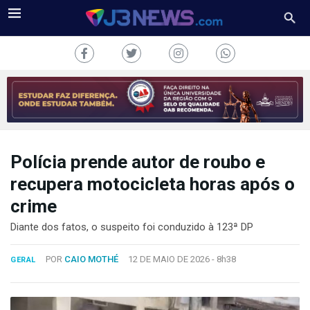
Polícia prende autor de roubo e
J3NEWS
recupera motocicleta horas após o
TV
crime
COLUNAS
Diante dos fatos, o suspeito foi conduzido à 123ª DP
FALE
POR
CAIO MOTHÉ
12 DE MAIO DE 2026 -
8h38
GERAL
CONOSCO
Copyright
2024