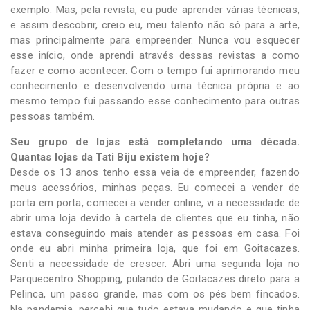
exemplo. Mas, pela revista, eu pude aprender várias técnicas,
e assim descobrir, creio eu, meu talento não só para a arte,
mas principalmente para empreender. Nunca vou esquecer
esse início, onde aprendi através dessas revistas a como
fazer e como acontecer. Com o tempo fui aprimorando meu
conhecimento e desenvolvendo uma técnica própria e ao
mesmo tempo fui passando esse conhecimento para outras
pessoas também.
Seu grupo de lojas está completando uma década.
Quantas lojas da Tati Biju existem hoje?
Desde os 13 anos tenho essa veia de empreender, fazendo
meus acessórios, minhas peças. Eu comecei a vender de
porta em porta, comecei a vender online, vi a necessidade de
abrir uma loja devido à cartela de clientes que eu tinha, não
estava conseguindo mais atender as pessoas em casa. Foi
onde eu abri minha primeira loja, que foi em Goitacazes.
Senti a necessidade de crescer. Abri uma segunda loja no
Parquecentro Shopping, pulando de Goitacazes direto para a
Pelinca, um passo grande, mas com os pés bem fincados.
Na pandemia, percebi que tudo estava mudando e que tinha