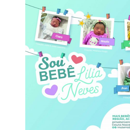
-
Desenvolvido
por
Hesea
Tecnologia
e
Sistemas