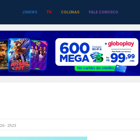
J3NEWS
TV
COLUNAS
FALE CONOSCO
26 -
2h23