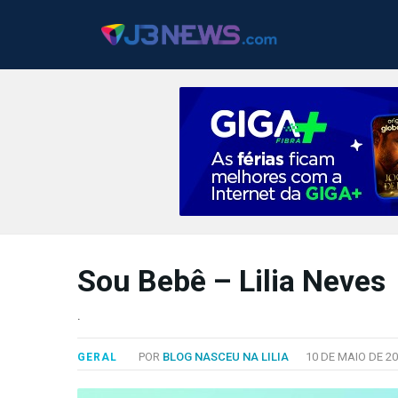
J3NEWS
TV
Sou Bebê – Lilia Neves
COLUNAS
.
FALE
CONOSCO
POR
BLOG NASCEU NA LILIA
10 DE MAIO DE 20
GERAL
Copyright
2024