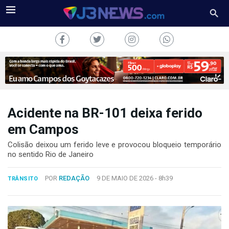
Acidente na BR-101 deixa ferido
J3NEWS
em Campos
TV
Colisão deixou um ferido leve e provocou bloqueio temporário
no sentido Rio de Janeiro
COLUNAS
POR
REDAÇÃO
9 DE MAIO DE 2026 -
8h39
TRÂNSITO
FALE
CONOSCO
Copyright
2024