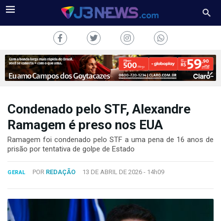
Condenado pelo STF, Alexandre
J3NEWS
Ramagem é preso nos EUA
TV
Ramagem foi condenado pelo STF a uma pena de 16 anos de
prisão por tentativa de golpe de Estado
COLUNAS
POR
REDAÇÃO
13 DE ABRIL DE 2026 -
14h09
GERAL
FALE
CONOSCO
Copyright
2024