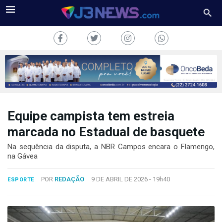
Equipe campista tem estreia
J3NEWS
marcada no Estadual de basquete
TV
Na sequência da disputa, a NBR Campos encara o Flamengo,
na Gávea
COLUNAS
POR
REDAÇÃO
9 DE ABRIL DE 2026 -
19h40
ESPORTE
FALE
CONOSCO
Copyright
2024