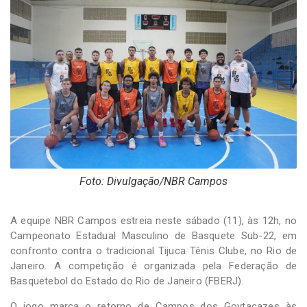
-
Desenvolvido
por
Hesea
Tecnologia
e
Sistemas
Foto: Divulgação/NBR Campos
A equipe NBR Campos estreia neste sábado (11), às 12h, no
Campeonato Estadual Masculino de Basquete Sub-22, em
confronto contra o tradicional Tijuca Tênis Clube, no Rio de
Janeiro. A competição é organizada pela Federação de
Basquetebol do Estado do Rio de Janeiro (FBERJ).
O jogo marca o retorno de Campos dos Goytacazes às