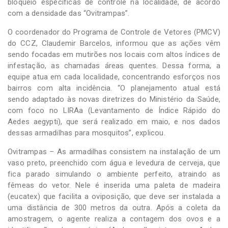
bloqueio específicas de controle na localidade, de acordo
com a densidade das “Ovitrampas”.
O coordenador do Programa de Controle de Vetores (PMCV)
do CCZ, Claudemir Barcelos, informou que as ações vêm
sendo focadas em mutirões nos locais com altos índices de
infestação, as chamadas áreas quentes. Dessa forma, a
equipe atua em cada localidade, concentrando esforços nos
bairros com alta incidência. “O planejamento atual está
sendo adaptado às novas diretrizes do Ministério da Saúde,
com foco no LIRAa (Levantamento de Índice Rápido do
Aedes aegypti), que será realizado em maio, e nos dados
dessas armadilhas para mosquitos”, explicou.
Ovitrampas – As armadilhas consistem na instalação de um
vaso preto, preenchido com água e levedura de cerveja, que
fica parado simulando o ambiente perfeito, atraindo as
fêmeas do vetor. Nele é inserida uma paleta de madeira
(eucatex) que facilita a oviposição, que deve ser instalada a
uma distância de 300 metros da outra. Após a coleta da
amostragem, o agente realiza a contagem dos ovos e a