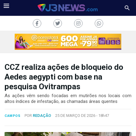
CCZ realiza ações de bloqueio do
J3NEWS
Aedes aegypti com base na
pesquisa Ovitrampas
TV
As ações vêm sendo focadas em mutirões nos locais com
COLUNAS
altos índices de infestação, as chamadas áreas quentes
FALE
POR
REDAÇÃO
25 DE MARÇO DE 2026 -
18h47
CONOSCO
CAMPOS
Copyright
2024