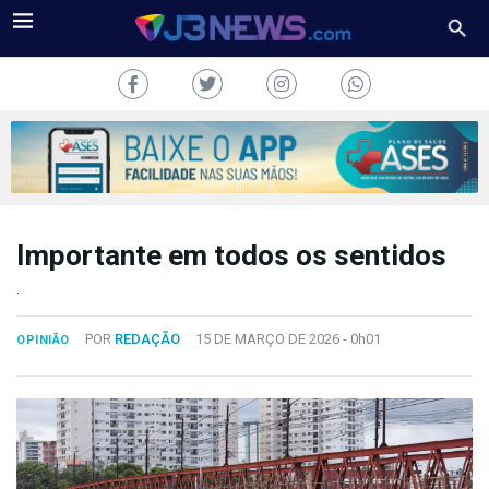
Importante em todos os sentidos
J3NEWS
.
TV
POR
REDAÇÃO
15 DE MARÇO DE 2026 -
0h01
OPINIÃO
COLUNAS
FALE
CONOSCO
Copyright
2024