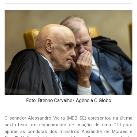
-
Desenvolvido
por
Hesea
Tecnologia
e
Sistemas
Foto: Brenno Carvalho/ Agência O Globo
O senador Alessandro Vieira (MDB-SE) apresentou na última
sexta-feira um requerimento de criação de uma CPI para
apurar as condutas dos ministros Alexandre de Moraes e